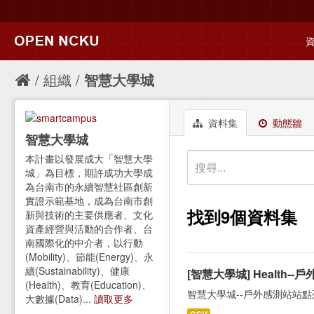
組織
智慧大學城
資料集
動態牆
智慧大學城
本計畫以發展成大「智慧大學
城」為目標，期許成功大學成
為台南市的永續智慧社區創新
實證示範基地，成為台南市創
找到9個資料集
新與技術的主要供應者、文化
資產經營與活動的合作者、台
南國際化的中介者，以行動
(Mobility)、節能(Energy)、永
續(Sustainability)、健康
[智慧大學城] Health-
(Health)、教育(Education)、
智慧大學城--戶外感測站站點
大數據(Data)...
讀取更多