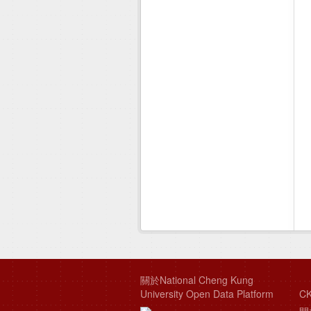
關於National Cheng Kung
University Open Data Platform
CK